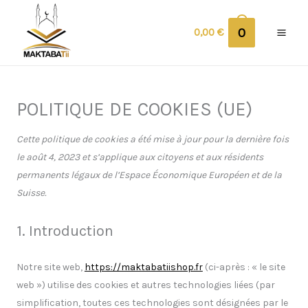
Aller
au
0
0,00
€
contenu
Consent
Consent
Consent
Consent
Consent
Consent
Consent
Consent
Consent
Consent
Consent
Consent
Consent
Consent
Consent
Consent
Consent
Consent
Consent
Statistiqu
Marketing
POLITIQUE DE COOKIES (UE)
to
to
to
to
to
to
to
to
to
to
to
to
to
to
to
to
to
to
to
service
service
service
service
service
service
service
service
service
service
service
service
service
service
service
service
service
service
service
Cette politique de cookies a été mise à jour pour la dernière fois
wistia
tinymce
google-
elementor
google-
php
woocommerc
stripe
automattic
wordpress
burst-
mailpoet
complianz
wordfence
google-
google-
google-
facebook
divers
le août 4, 2023 et s’applique aux citoyens et aux résidents
ads-
various-
statistics
fonts
recaptcha
maps
permanents légaux de l’Espace Économique Européen et de la
optimization
services
Suisse.
1. Introduction
Notre site web,
https://maktabatiishop.fr
(ci-après : « le site
web ») utilise des cookies et autres technologies liées (par
simplification, toutes ces technologies sont désignées par le