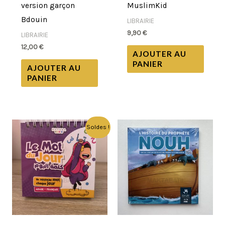
version garçon
MuslimKid
Bdouin
LIBRAIRIE
9,90
€
LIBRAIRIE
12,00
€
AJOUTER AU
PANIER
AJOUTER AU
PANIER
Le
Le
Soldes !
prix
prix
initial
actuel
était :
est :
20,00 €.
14,90 €.