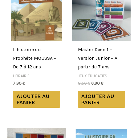
était :
est :
8,50 €.
6,90 €.
L’histoire du
Master Deen 1 –
Prophète MOUSSA –
Version Junior – A
De 7 à 12 ans
partir de 7 ans
LIBRAIRIE
JEUX ÉDUCATIFS
7,90
€
8,50
€
6,90
€
AJOUTER AU
AJOUTER AU
PANIER
PANIER