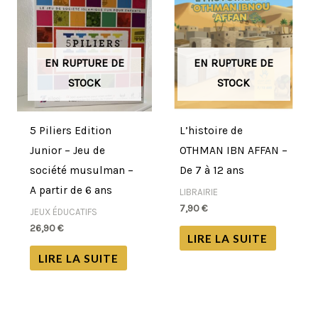
EN RUPTURE DE
EN RUPTURE DE
STOCK
STOCK
5 Piliers Edition
L’histoire de
Junior – Jeu de
OTHMAN IBN AFFAN –
société musulman –
De 7 à 12 ans
A partir de 6 ans
LIBRAIRIE
7,90
€
JEUX ÉDUCATIFS
26,90
€
LIRE LA SUITE
LIRE LA SUITE