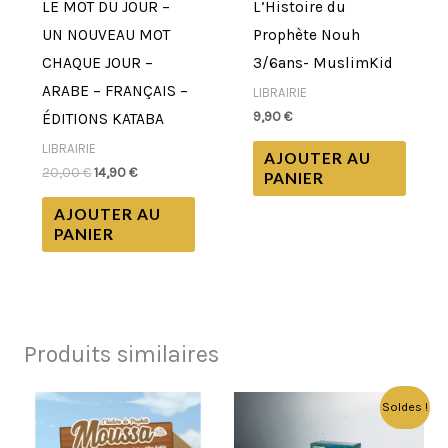
LE MOT DU JOUR –
L’Histoire du
UN NOUVEAU MOT
Prophète Nouh
CHAQUE JOUR –
3/6ans- MuslimKid
ARABE – FRANÇAIS –
LIBRAIRIE
9,90
€
ÉDITIONS KATABA
LIBRAIRIE
AJOUTER AU
20,00
€
14,90
€
PANIER
AJOUTER AU
PANIER
Produits similaires
Le
Le
Soldes !
prix
prix
initial
actuel